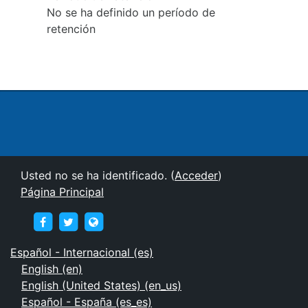
No se ha definido un período de
retención
Usted no se ha identificado. (
Acceder
)
Página Principal
http://www.facebook.com/MiREMC1
https://twitter.com/remc_1
http://support.remc1.net
Español - Internacional ‎(es)‎
English ‎(en)‎
English (United States) ‎(en_us)‎
Español - España ‎(es_es)‎